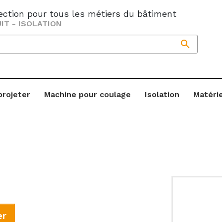
jection pour tous les métiers du bâtiment
IT - ISOLATION

projeter
Machine pour coulage
Isolation
Matéri
er