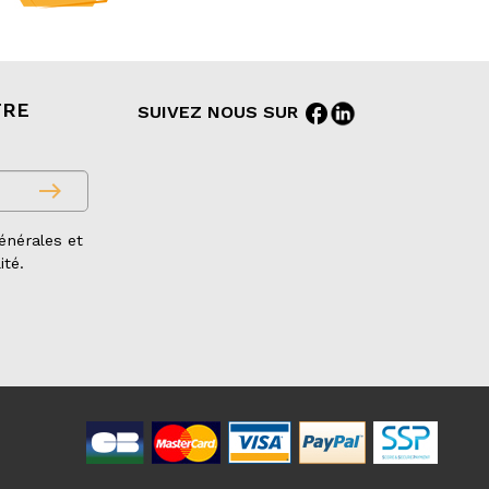
TRE
facebook
SUIVEZ NOUS SUR
east
énérales et
ité.