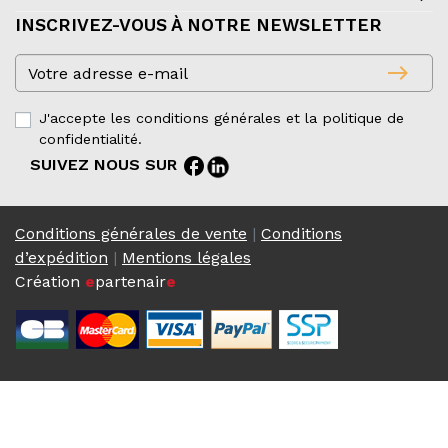
INSCRIVEZ-VOUS À NOTRE NEWSLETTER
east
J'accepte les conditions générales et la politique de
confidentialité.
facebook
SUIVEZ NOUS SUR
Conditions générales de vente
|
Conditions
d’expédition
|
Mentions légales
Création
e
partenair
e