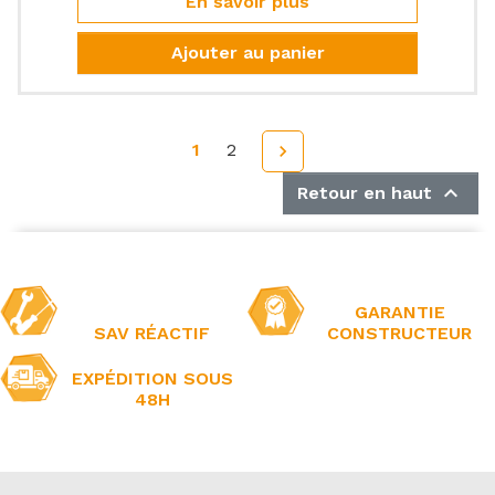
En savoir plus
Ajouter au panier
1
2
Suivant


Retour en haut
GARANTIE
SAV RÉACTIF
CONSTRUCTEUR
EXPÉDITION SOUS
48H