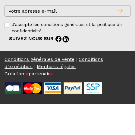
east
J'accepte les conditions générales et la politique de
confidentialité.
facebook
SUIVEZ NOUS SUR
Conditions générales de vente
|
Conditions
d’expédition
|
Mentions légales
Création
e
partenair
e