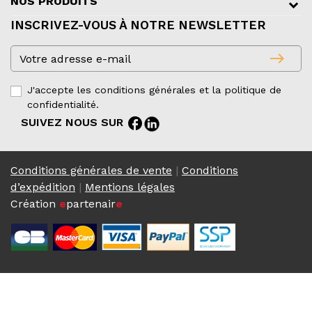
NOS PRODUITS
INSCRIVEZ-VOUS À NOTRE NEWSLETTER
east
J'accepte les conditions générales et la politique de
confidentialité.
facebook
SUIVEZ NOUS SUR
Conditions générales de vente
|
Conditions
d’expédition
|
Mentions légales
Création
e
partenair
e