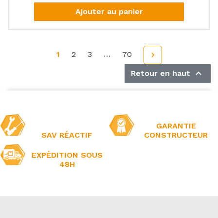
Ajouter au panier
1
2
3
…
70
Suivant


Retour en haut
GARANTIE
SAV RÉACTIF
CONSTRUCTEUR
EXPÉDITION SOUS
48H