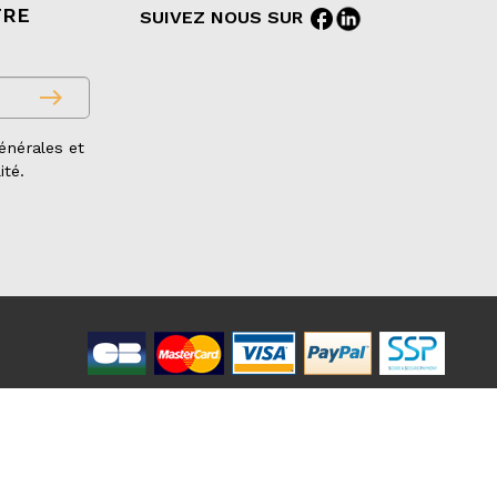
TRE
facebook
SUIVEZ NOUS SUR
east
énérales et
ité.