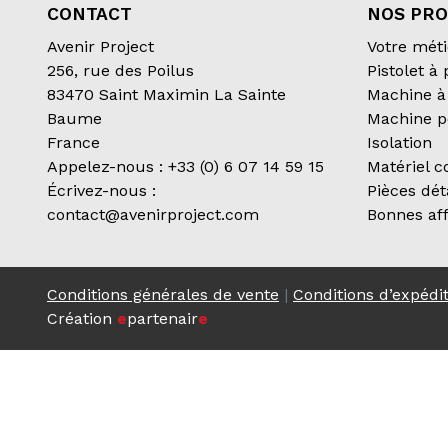
CONTACT
NOS PRO
Avenir Project
Votre méti
256, rue des Poilus
Pistolet à
83470 Saint Maximin La Sainte
Machine à 
Baume
Machine p
France
Isolation
Appelez-nous :
+33 (0) 6 07 14 59 15
Matériel 
Écrivez-nous :
Pièces dé
contact@avenirproject.com
Bonnes aff
Conditions générales de vente
|
Conditions d’expédi
Création
e
partenair
e