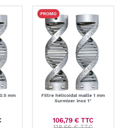
PROMO
e 0.5 mm
Filtre hélicoidal maille 1 mm
"
Surmixer inox 1"
C
106,79 € TTC
Prix
Prix de base
118,66 € TTC
Prix