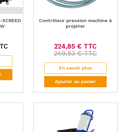
X-SCREED
Contrôleur pression machine à
kW
projeter
TTC
224,85 € TTC
Prix
Prix de base
249,83 € TTC
Prix
En savoir plus
r
Ajouter au panier