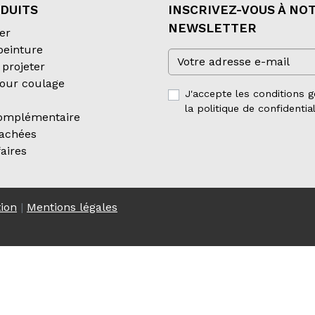
DUITS
INSCRIVEZ-VOUS À NO
NEWSLETTER
er
 peinture
projeter
our coulage
J'accepte les conditions g
la politique de confidential
complémentaire
tachées
aires
tion
|
Mentions légales