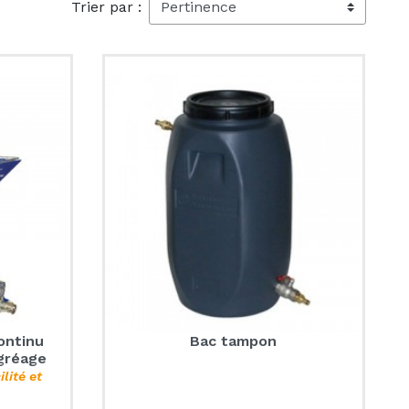
Trier par :
ontinu
Bac tampon
gréage
lité et