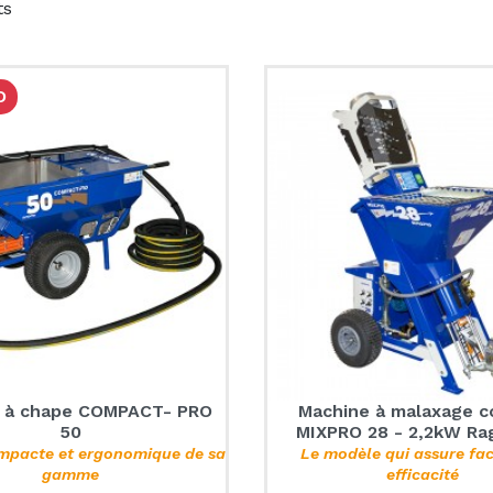
ts
O
 à chape COMPACT- PRO
Machine à malaxage c
50
MIXPRO 28 - 2,2kW Ra
mpacte et ergonomique de sa
Le modèle qui assure faci
gamme
efficacité