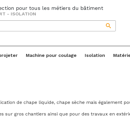
jection pour tous les métiers du bâtiment
IT - ISOLATION

projeter
Machine pour coulage
Isolation
Matéri
ication de chape liquide, chape sèche mais également pou
ur gros chantiers ainsi que pour des travaux en extérieu