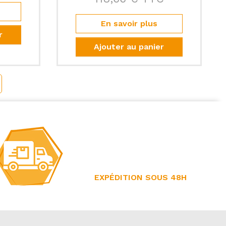
En savoir plus
r
Ajouter au panier
vant
EXPÉDITION SOUS 48H