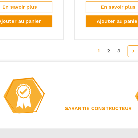
En savoir plus
En savoir plus
Ajouter au panier
Ajouter au panie
1
2
3
Sui

GARANTIE CONSTRUCTEUR