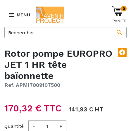
0

MENU
PANIER

Rotor pompe EUROPRO
facebook
JET 1 HR tête
baïonnette
Ref. APMI7009107500
170,32 € TTC
141,93 € HT
Quantité
-
+