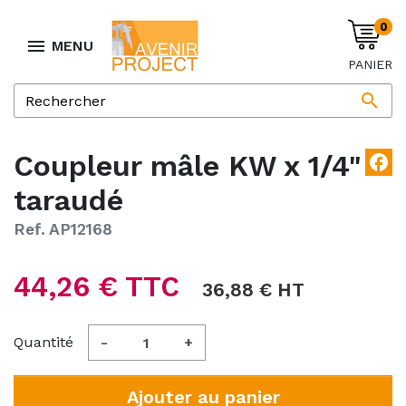
0

MENU
PANIER

Coupleur mâle KW x 1/4"
facebook
taraudé
Ref. AP12168
44,26 € TTC
36,88 € HT
Quantité
-
+
Ajouter au panier