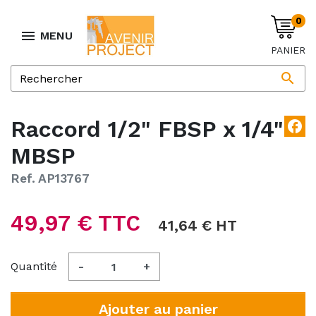
0

MENU
PANIER

Raccord 1/2" FBSP x 1/4"
facebook
MBSP
Ref. AP13767
49,97 € TTC
41,64 € HT
Quantité
-
+
Ajouter au panier