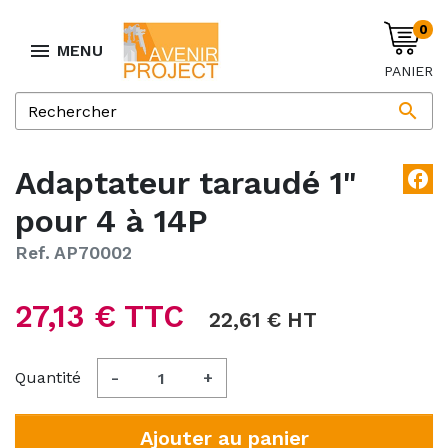
0

MENU
PANIER

Adaptateur taraudé 1"
facebook
pour 4 à 14P
Ref. AP70002
27,13 € TTC
22,61 € HT
Quantité
-
+
Ajouter au panier