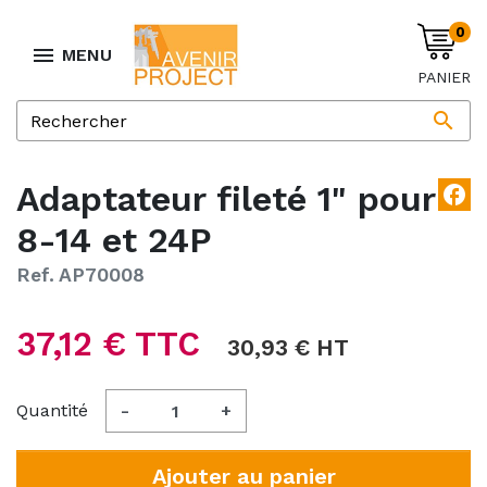
0

MENU
PANIER

Adaptateur fileté 1" pour
facebook
8-14 et 24P
Ref. AP70008
37,12 € TTC
30,93 € HT
Quantité
-
+
Ajouter au panier