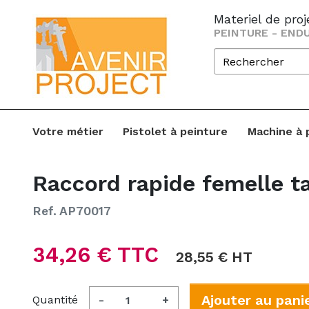
Materiel de pro
PEINTURE - ENDU
Votre métier
Pistolet à peinture
Machine à 
Raccord rapide femelle t
Ref. AP70017
34,26 € TTC
28,55 € HT
Ajouter au pani
Quantité
-
+