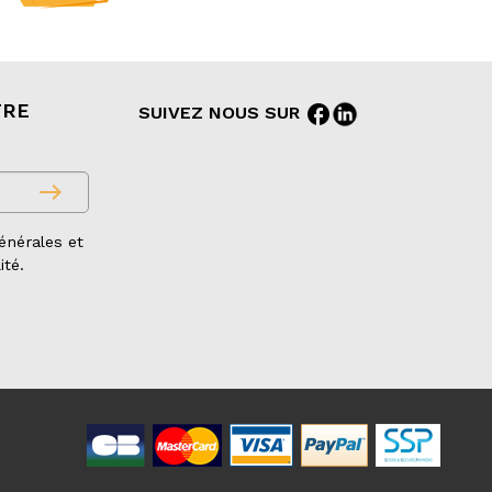
TRE
facebook
SUIVEZ NOUS SUR
east
énérales et
ité.