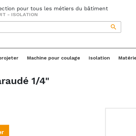
jection pour tous les métiers du bâtiment
IT - ISOLATION

projeter
Machine pour coulage
Isolation
Matéri
araudé 1/4"
er