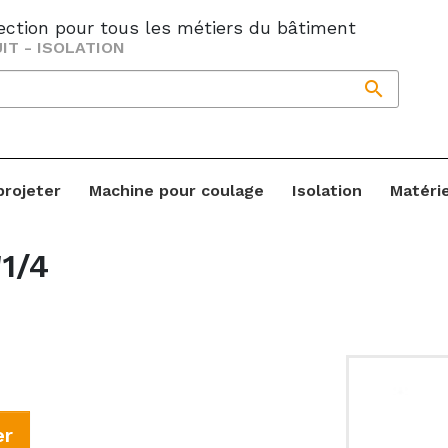
jection pour tous les métiers du bâtiment
IT - ISOLATION

projeter
Machine pour coulage
Isolation
Matéri
1/4
er