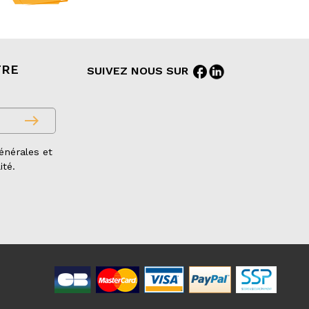
TRE
facebook
SUIVEZ NOUS SUR
east
énérales et
ité.