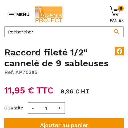
0

MENU
PANIER

Raccord fileté 1/2"
facebook
cannelé de 9 sableuses
Ref. AP70385
11,95 € TTC
9,96 € HT
Quantité
-
+
Ajouter au panier