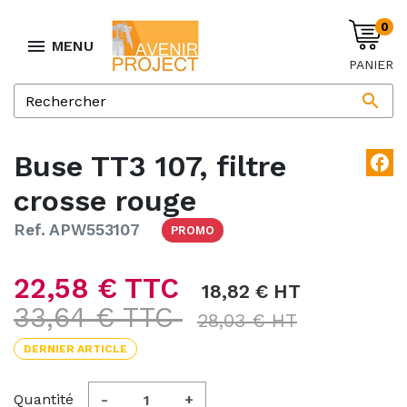
0

MENU
PANIER

Buse TT3 107, filtre
facebook
crosse rouge
Ref. APW553107
PROMO
22,58 € TTC
18,82 € HT
33,64 € TTC
28,03 € HT
DERNIER ARTICLE
Quantité
-
+