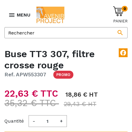
0

MENU
PANIER

Buse TT3 307, filtre
facebook
crosse rouge
Ref. APW553307
PROMO
22,63 € TTC
18,86 € HT
35,32 € TTC
29,43 € HT
Quantité
-
+