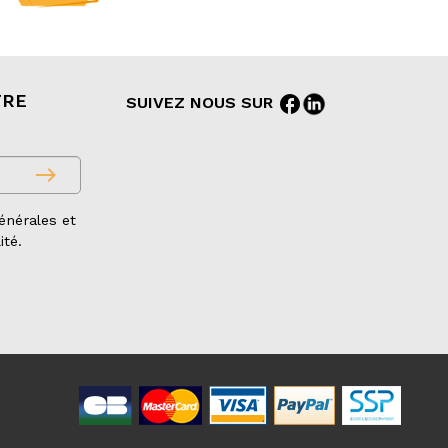
TRE
facebook
SUIVEZ NOUS SUR
east
énérales et
ité.