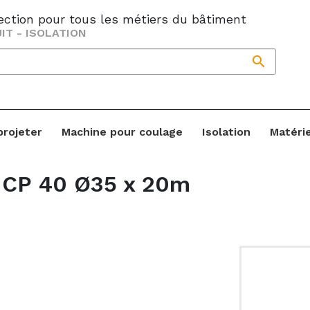
jection pour tous les métiers du bâtiment
IT - ISOLATION

projeter
Machine pour coulage
Isolation
Matéri
r CP 40 Ø35 x 20m