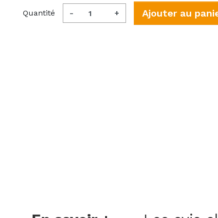
Ajouter au pani
Quantité
-
+