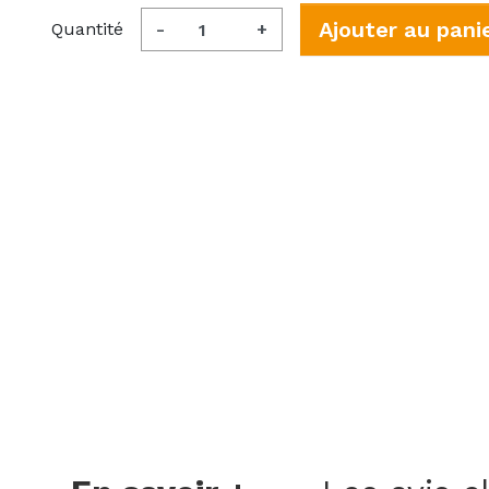
Ajouter au pani
Quantité
-
+