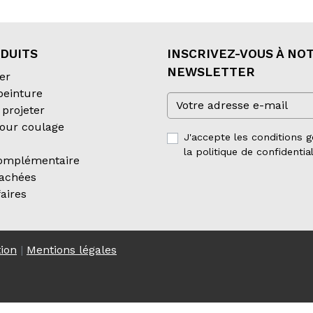
DUITS
INSCRIVEZ-VOUS À NO
NEWSLETTER
er
 peinture
projeter
our coulage
J'accepte les conditions g
la politique de confidential
complémentaire
tachées
aires
tion
|
Mentions légales