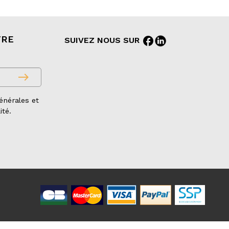
TRE
facebook
SUIVEZ NOUS SUR
east
énérales et
ité.