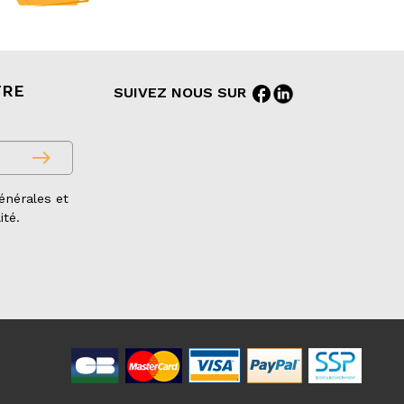
TRE
facebook
SUIVEZ NOUS SUR
east
énérales et
ité.