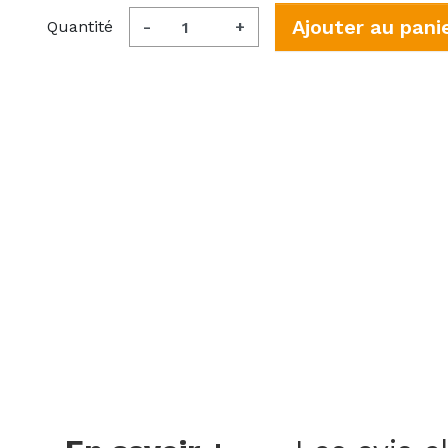
Ajouter au pani
Quantité
-
+