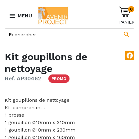
0

MENU
PANIER

Kit goupillons de
facebook
nettoyage
Ref. AP30462
PROMO
Kit goupillons de nettoyage
Kit comprenant :
1 brosse
1 goupillon Ø10mm x 310mm
1 goupillon Ø10mm x 230mm
1 goupillon Ø10mm x 160mm