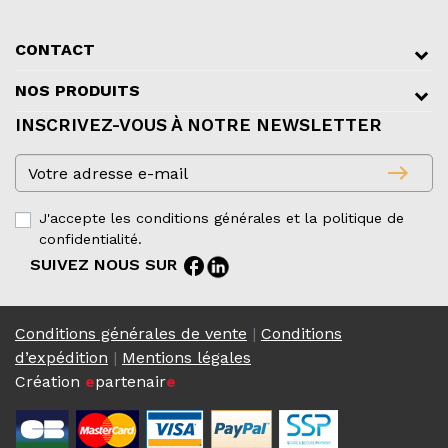
CONTACT
NOS PRODUITS
INSCRIVEZ-VOUS À NOTRE NEWSLETTER
east
J'accepte les conditions générales et la politique de
confidentialité.
facebook
SUIVEZ NOUS SUR
Conditions générales de vente
|
Conditions
d’expédition
|
Mentions légales
Création
e
partenair
e