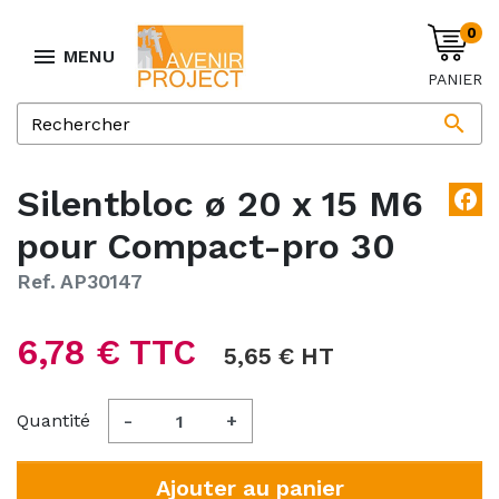
0

MENU
PANIER

Silentbloc ø 20 x 15 M6
facebook
pour Compact-pro 30
Ref. AP30147
6,78 € TTC
5,65 € HT
Quantité
-
+
Ajouter au panier