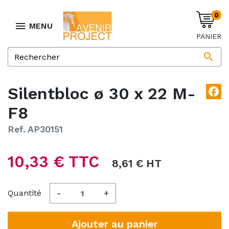
0

MENU
PANIER

Silentbloc ø 30 x 22 M-
facebook
F8
Ref. AP30151
10,33 € TTC
8,61 € HT
Quantité
-
+
Ajouter au panier