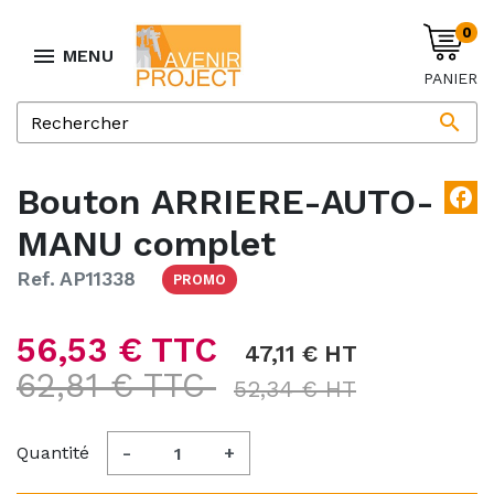
0

MENU
PANIER

Bouton ARRIERE-AUTO-
facebook
MANU complet
Ref. AP11338
PROMO
56,53 € TTC
47,11 € HT
62,81 € TTC
52,34 € HT
Quantité
-
+