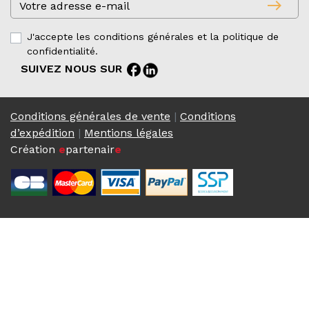
east
J'accepte les conditions générales et la politique de
confidentialité.
facebook
SUIVEZ NOUS SUR
Conditions générales de vente
|
Conditions
d’expédition
|
Mentions légales
Création
e
partenair
e