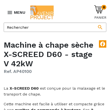
0

MENU
PANIER

Machine à chape sèche
facebook
X-SCREED D60 - stage
V 42kW
Ref. AP40100
La
X-SCREED D60
est conçue pour la malaxage et le
transport de chape.
Cette machine est facile à utiliser et compacte grâce
à son
pupitre de commande à boutons
. Ses
2