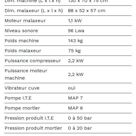
Dim. machine (L x l x h)
130 x 70 x 75 cm
Dim. malaxeur (L x l x h)
88 x 52 x 57 cm
Moteur malaxeur
1,1 kW
Niveau sonore
96 Lwa
Poids machine
143 kg
Poids malaxeur
75 kg
Puissance compresseur
2,2 kW
Puissance moteur
2,2 kW
machine
Vibrateur cuve
oui
Pompe I.T.E
MAP 7
Pompe mortier
MAP 6
Pression produit I.T.E
0 à 50 bar
Pression produit mortier
0 à 20 bar