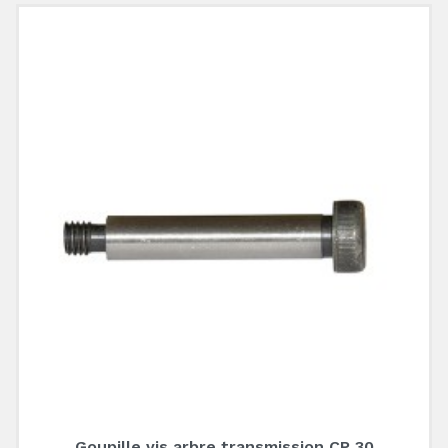
Goupille vis arbre transmission CP 30