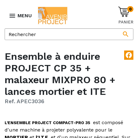
0

MENU
PANIER

Ensemble à enduire
facebook
PROJECT CP 35 +
malaxeur MIXPRO 80 +
lances mortier et ITE
Ref. APEC3036
est composé
L'ENSEMBLE PROJECT COMPACT-PRO 35
d'une machine à projeter polyvalente pour le
MORTIER
et
l'I.T.E.
et d'un malaxeur séquentiel. Sur