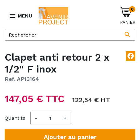
0

MENU
PANIER

Clapet anti retour 2 x
facebook
1/2" F inox
Ref. AP13164
147,05 € TTC
122,54 € HT
Quantité
-
+
Ajouter au panier