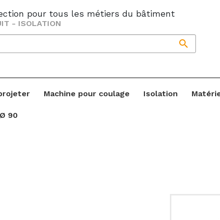
jection pour tous les métiers du bâtiment
IT - ISOLATION

projeter
Machine pour coulage
Isolation
Matéri
 Ø 90