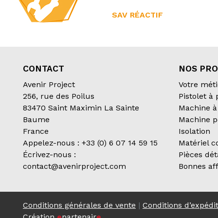
SAV RÉACTIF
CONTACT
NOS PRO
Avenir Project
Votre méti
256, rue des Poilus
Pistolet à
83470 Saint Maximin La Sainte
Machine à 
Baume
Machine p
France
Isolation
Appelez-nous :
+33 (0) 6 07 14 59 15
Matériel 
Écrivez-nous :
Pièces dé
contact@avenirproject.com
Bonnes aff
Conditions générales de vente
|
Conditions d’expédi
Création
e
partenair
e