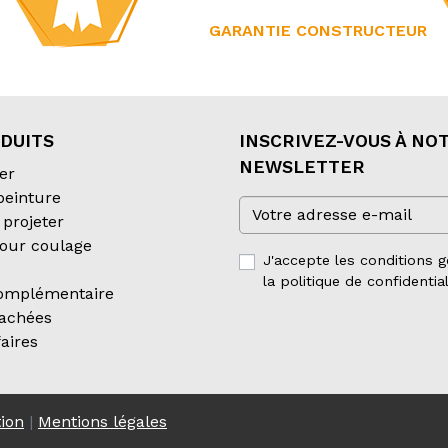
GARANTIE CONSTRUCTEUR
DUITS
INSCRIVEZ-VOUS À NO
NEWSLETTER
er
 peinture
projeter
our coulage
J'accepte les conditions g
la politique de confidential
complémentaire
tachées
aires
tion
|
Mentions légales