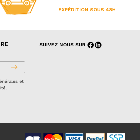
EXPÉDITION SOUS 48H
TRE
facebook
SUIVEZ NOUS SUR
east
énérales et
ité.