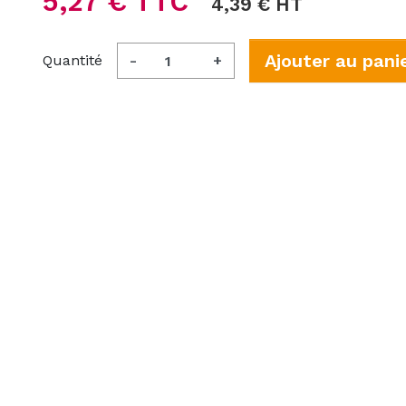
5,27 € TTC
4,39 € HT
Ajouter au pani
Quantité
-
+