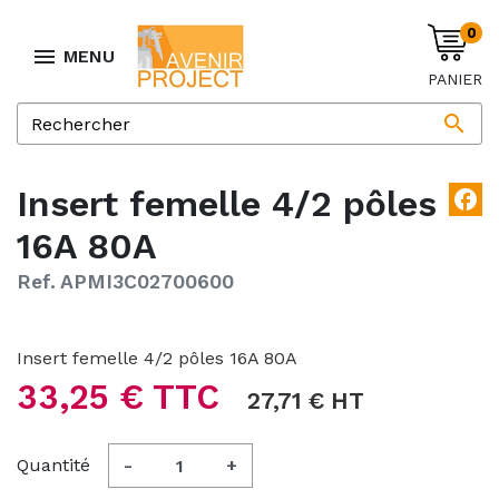
0

MENU
PANIER

Insert femelle 4/2 pôles
facebook
16A 80A
Ref. APMI3C02700600
Insert femelle 4/2 pôles 16A 80A
33,25 € TTC
27,71 € HT
Quantité
-
+