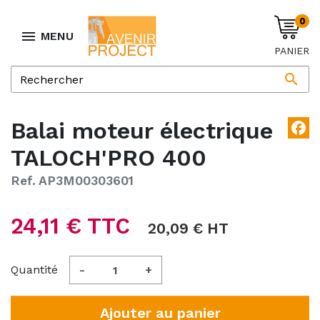
0

MENU
PANIER

Balai moteur électrique
facebook
TALOCH'PRO 400
Ref. AP3M00303601
24,11 € TTC
20,09 € HT
Quantité
-
+
Ajouter au panier