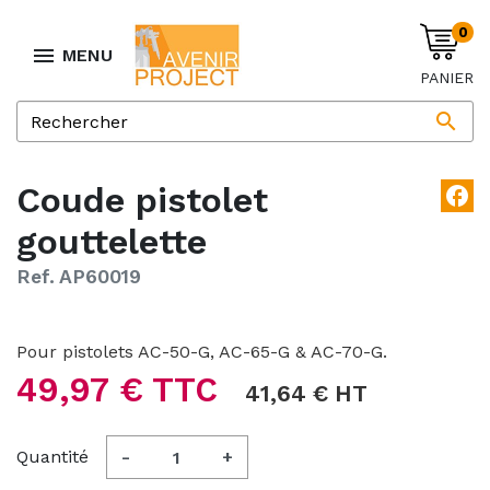
0

MENU
PANIER

Coude pistolet
facebook
gouttelette
Ref. AP60019
Pour pistolets AC-50-G, AC-65-G & AC-70-G.
49,97 € TTC
41,64 € HT
Quantité
-
+