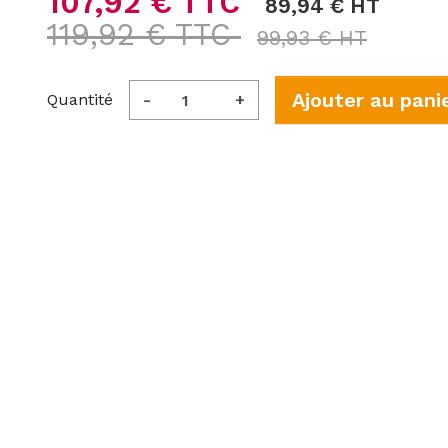
107,92 € TTC
89,94 € HT
119,92 € TTC
99,93 € HT
Ajouter au pani
Quantité
-
+