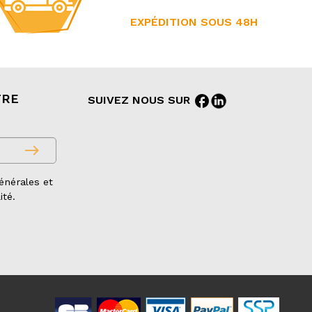
EXPÉDITION SOUS 48H
TRE
facebook
SUIVEZ NOUS SUR
east
énérales et
ité.