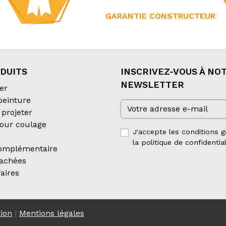
GARANTIE CONSTRUCTEUR
DUITS
INSCRIVEZ-VOUS À NO
NEWSLETTER
er
 peinture
projeter
our coulage
J'accepte les conditions g
la politique de confidential
complémentaire
tachées
aires
tion
|
Mentions légales