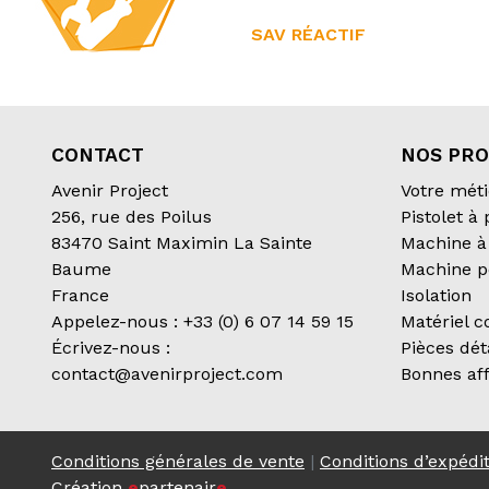
SAV RÉACTIF
CONTACT
NOS PRO
Avenir Project
Votre méti
256, rue des Poilus
Pistolet à
83470 Saint Maximin La Sainte
Machine à 
Baume
Machine p
France
Isolation
Appelez-nous :
+33 (0) 6 07 14 59 15
Matériel 
Écrivez-nous :
Pièces dé
contact@avenirproject.com
Bonnes aff
Conditions générales de vente
|
Conditions d’expédi
Création
e
partenair
e