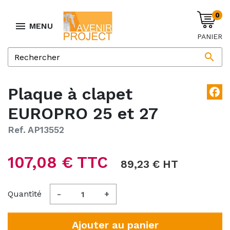
0

MENU
PANIER

Plaque à clapet
facebook
EUROPRO 25 et 27
Ref. AP13552
107,08 € TTC
89,23 € HT
Quantité
-
+
Ajouter au panier