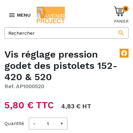
0

MENU
PANIER

Vis réglage pression
facebook
godet des pistolets 152-
420 & 520
Ref. AP1000520
5,80 € TTC
4,83 € HT
Quantité
-
+