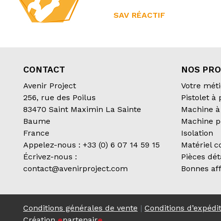
SAV RÉACTIF
CONTACT
NOS PRO
Avenir Project
Votre méti
256, rue des Poilus
Pistolet à
83470 Saint Maximin La Sainte
Machine à 
Baume
Machine p
France
Isolation
Appelez-nous :
+33 (0) 6 07 14 59 15
Matériel 
Écrivez-nous :
Pièces dé
contact@avenirproject.com
Bonnes aff
Conditions générales de vente
|
Conditions d’expédi
Création
e
partenair
e