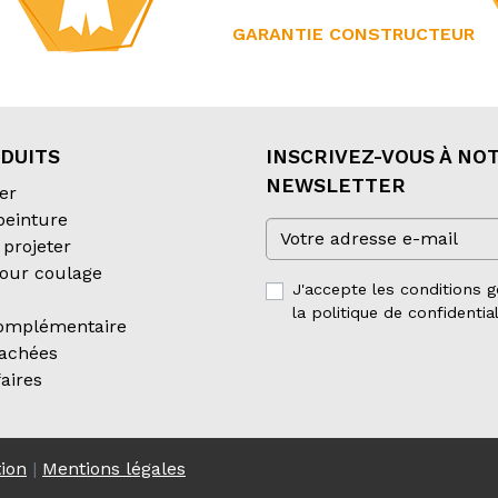
GARANTIE CONSTRUCTEUR
DUITS
INSCRIVEZ-VOUS À NO
NEWSLETTER
er
 peinture
projeter
our coulage
J'accepte les conditions g
la politique de confidential
complémentaire
tachées
aires
tion
|
Mentions légales