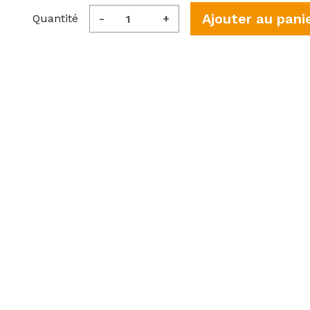
Ajouter au pani
Quantité
-
+