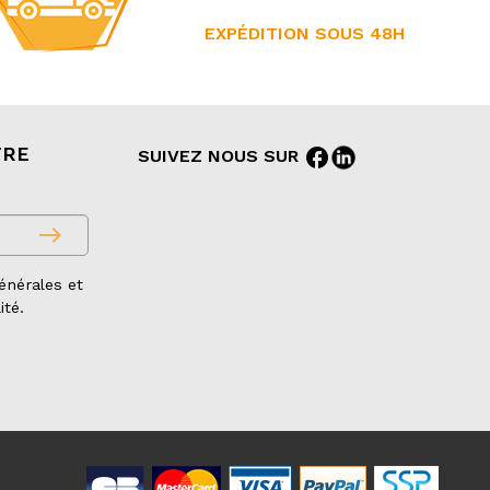
EXPÉDITION SOUS 48H
TRE
facebook
SUIVEZ NOUS SUR
east
énérales et
ité.