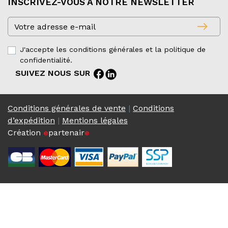
INSCRIVEZ-VOUS À NOTRE NEWSLETTER
east
J'accepte les conditions générales et la politique de
confidentialité.
facebook
SUIVEZ NOUS SUR
Conditions générales de vente
|
Conditions
d’expédition
|
Mentions légales
Création
e
partenair
e