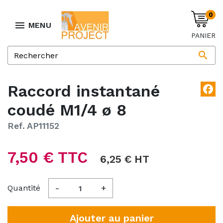
0

MENU
PANIER

Raccord instantané
facebook
coudé M1/4 ø 8
Ref. AP11152
7,50 € TTC
6,25 € HT
Quantité
-
+
Ajouter au panier