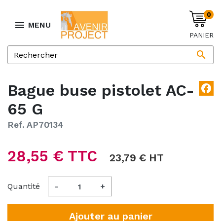
0

MENU
PANIER

Bague buse pistolet AC-
facebook
65 G
Ref. AP70134
28,55 € TTC
23,79 € HT
Quantité
-
+
Ajouter au panier