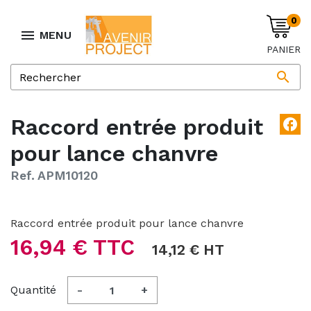
0

MENU
PANIER

Raccord entrée produit
facebook
pour lance chanvre
Ref. APM10120
Raccord entrée produit pour lance chanvre
16,94 € TTC
14,12 € HT
Quantité
-
+