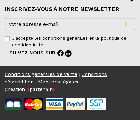
INSCRIVEZ-VOUS À NOTRE NEWSLETTER
east
J'accepte les conditions générales et la politique de
confidentialité.
facebook
SUIVEZ NOUS SUR
Conditions générales de vente
|
Conditions
d’expédition
|
Mentions légales
Création
e
partenair
e