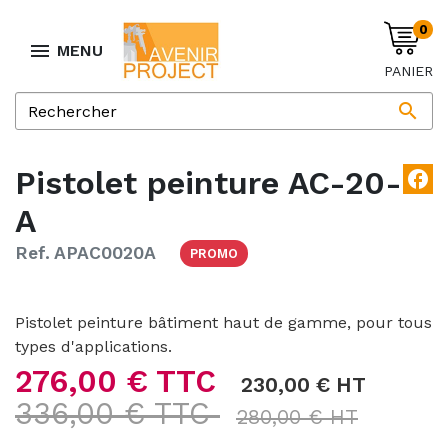
0

MENU
PANIER

Pistolet peinture AC-20-
facebook
A
Ref. APAC0020A
PROMO
Pistolet peinture bâtiment haut de gamme, pour tous
types d'applications.
276,00 € TTC
230,00 € HT
336,00 € TTC
280,00 € HT