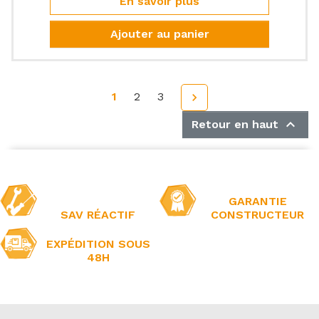
En savoir plus
Ajouter au panier
1
2
3
Suivant


Retour en haut
GARANTIE
SAV RÉACTIF
CONSTRUCTEUR
EXPÉDITION SOUS
48H